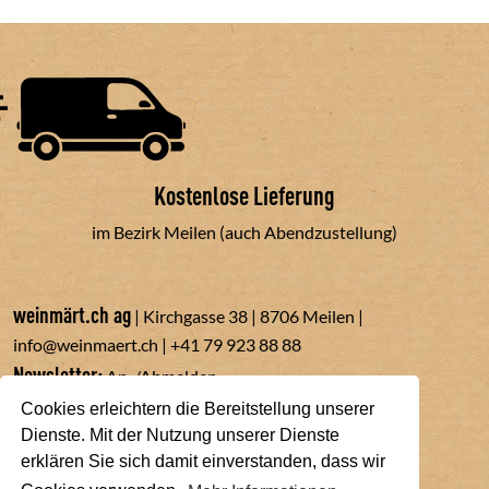
Kostenlose Lieferung
im Bezirk Meilen (auch Abendzustellung)
weinmärt.ch ag
| Kirchgasse 38 | 8706 Meilen |
info@weinmaert.ch
|
+41 79 923 88 88
Newsletter:
An-/Abmelden
AGB
|
Impressum
|
Datenschutz
Cookies erleichtern die Bereitstellung unserer
Dienste. Mit der Nutzung unserer Dienste
erklären Sie sich damit einverstanden, dass wir