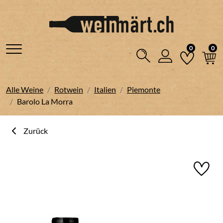
0
0
Alle Weine
Rotwein
Italien
Piemonte
Barolo La Morra
Zurück