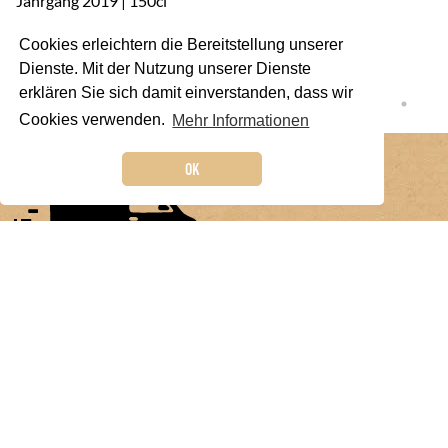
Jahrgang 2019 | 150cl
Ja
CHF
59.00
C
Cookies erleichtern die Bereitstellung unserer
Dienste. Mit der Nutzung unserer Dienste
erklären Sie sich damit einverstanden, dass wir
Cookies verwenden.
Mehr Informationen
OK
Kostenlose Lieferung
im Bezirk Meilen (auch Abendzustellung)
weinmärt.ch ag
| Kirchgasse 38 | 8706 Meilen |
info@weinmaert.ch
|
+41 79 923 88 88